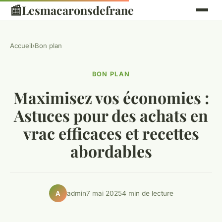
📰
Lesmacaronsdefrane
Accueil
›
Bon plan
BON PLAN
Maximisez vos économies :
Astuces pour des achats en
vrac efficaces et recettes
abordables
admin
7 mai 2025
4 min de lecture
A